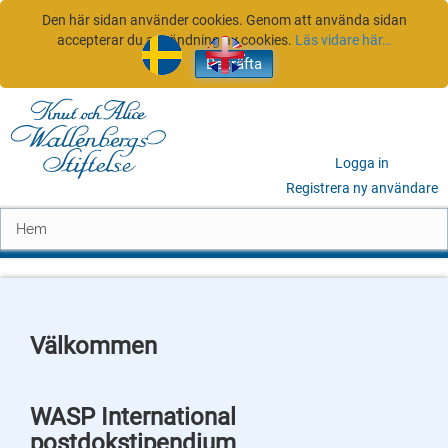
Den här sidan använder cookies. Genom att använda sidan
accepterar du användning av cookies.
Läs vidare här…
sv
en
Logga in
Registrera ny användare
Hem
Välkommen
WASP International
postdokstipendium